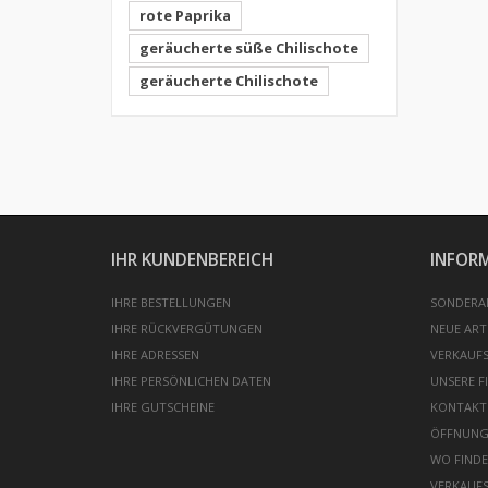
rote Paprika
geräucherte süße Chilischote
geräucherte Chilischote
IHR KUNDENBEREICH
INFOR
IHRE BESTELLUNGEN
SONDERA
IHRE RÜCKVERGÜTUNGEN
NEUE ART
IHRE ADRESSEN
VERKAUFS
IHRE PERSÖNLICHEN DATEN
UNSERE FI
IHRE GUTSCHEINE
KONTAKT
ÖFFNUNG
WO FINDE
VERKAUF