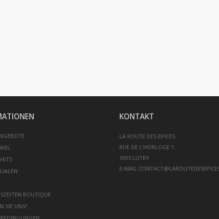
MATIONEN
KONTAKT
NGEBOTE
LA ROUTE DES EPICES
RUE DE L’HORLOGE 1
IKEL
HITS
E-MAIL
CONTACT@LAROUTEDESEPICE
LIALEN
SZEITEN BOUTIQUE
N SIE UNS?
SBEDINGUNGEN