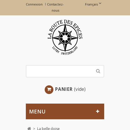
Connexion
Contactez-
Français
nous
PANIER
(vide)
MENU
>
La belle-iloise