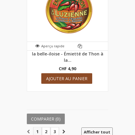
Aperçu rapide
la belle-iloise - Émietté de Thon à
la...
CHF 4,90
AJOUTER AU PANIER
COMPARER (
0
)
1
2
3
Afficher tout