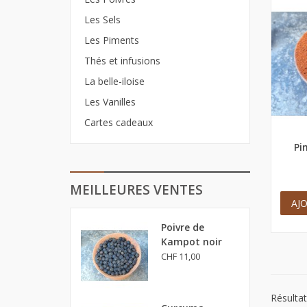
Les Sels
Les Piments
Thés et infusions
La belle-iloise
Les Vanilles
Cartes cadeaux
Pi
Ape
MEILLEURES VENTES
AJ
Poivre de
Kampot noir
CHF 11,00
Résultat