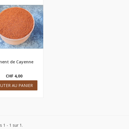
ment de Cayenne
rçu rapide
CHF 4,00
OUTER AU PANIER
s 1 - 1 sur 1.