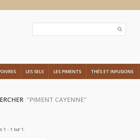
POIVRES
LES SELS
LES PIMENTS
THÉS ET INFUSIONS
HERCHER
"PIMENT CAYENNE"
s 1 - 1 sur 1.