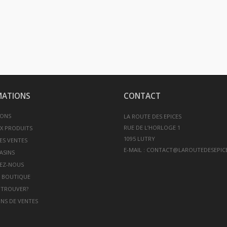
MATIONS
CONTACT
ONS
LA ROUTE DES EPICES
RUE DE L’HORLOGE 1
X PRODUITS
ES VENTES
E-MAIL :
CONTACT@LAROUTEDESEPICE
ASINS
EZ-NOUS
 BOUTIQUE
 TROUVER?
NS DE VENTES