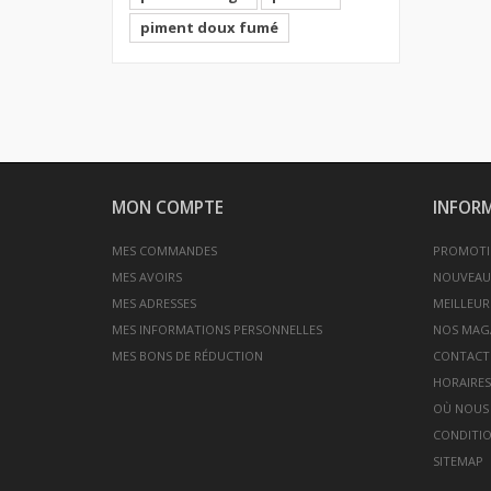
piment doux fumé
MON COMPTE
INFOR
MES COMMANDES
PROMOTI
MES AVOIRS
NOUVEAU
MES ADRESSES
MEILLEUR
MES INFORMATIONS PERSONNELLES
NOS MAG
MES BONS DE RÉDUCTION
CONTACT
HORAIRES
OÙ NOUS
CONDITIO
SITEMAP