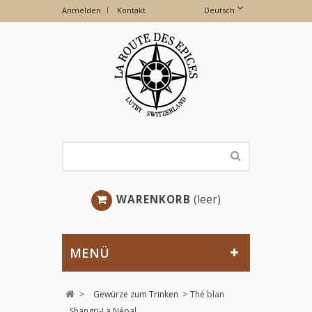
Anmelden
Kontakt
Deutsch
WARENKORB
(leer)
MENÜ
>
Gewürze zum Trinken
>
Thé blan
Shangri-La Népal