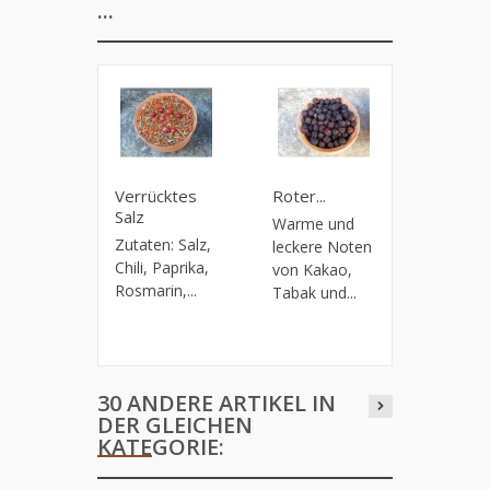
...
Verrücktes
Roter...
Schwarze
Salz
Warme und
Der
Zutaten: Salz,
leckere Noten
Geschma
Chili, Paprika,
von Kakao,
sehr int
Rosmarin,...
Tabak und...
und...
30 ANDERE ARTIKEL IN
DER GLEICHEN
KATEGORIE: