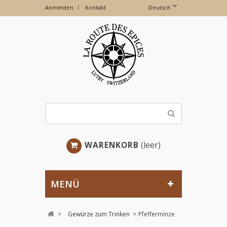
Anmelden
Kontakt
Deutsch
WARENKORB
(leer)
MENÜ
>
Gewürze zum Trinken
>
Pfefferminze