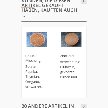
KUNDEN, DIE DIESEN
ARTIKEL GEKAUFT
HABEN, KAUFTEN AUCH
...
Cajun-
Zimt aus...
Shichimi.
Mischung
Verwendung:
Zutaten:
Zutaten:
Glühwein,
Chili, Mi
Paprika,
gekochte
Mandarin
Thymian,
Birnen und...
Oregano,
schwarzer...
30 ANDERE ARTIKEL IN