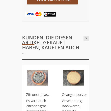
KUNDEN, DIE DIESEN
ARTIKEL GEKAUFT
HABEN, KAUFTEN AUCH
...
Zitronengras...
Orangenpulver
Fleur de 
Es wird auch
Verwendung :
Preis: 9.
Zitronengras
Backwaren,
100 g.